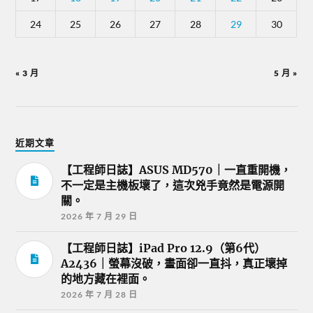
24
25
26
27
28
29
30
« 3 月
5 月 »
近期文章
【工程師日誌】ASUS MD570｜一直重開機，
不一定是主機板壞了，這次兇手竟然是電源開
關。
2026 年 7 月 29 日
【工程師日誌】iPad Pro 12.9（第6代）
A2436｜螢幕沒破，畫面卻一直抖，真正壞掉
的地方藏在裡面。
2026 年 7 月 28 日