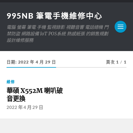
995NB 筆電手機維修中心
電腦 螢幕 筆電 手機 監視錄影 視聽音響 電話總機 門
禁防盜 網路設備 IoT POS系統 熱感紙張 的銷售規劃
設計維修服務
日期:
2022 年 4 月 29 日
頁次 1
/
1
維修
華碩 X552M 喇叭破
音更換
2022 年 4 月 29 日