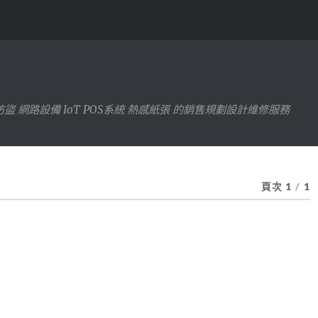
防盜 網路設備 IoT POS系統 熱感紙張 的銷售規劃設計維修服務
頁次 1
/
1