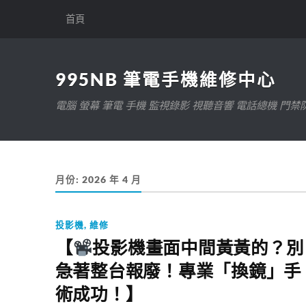
首頁
995NB 筆電手機維修中心
電腦 螢幕 筆電 手機 監視錄影 視聽音響 電話總機 門禁
月份:
2026 年 4 月
投影機
,
維修
【
投影機畫面中間黃黃的？別
急著整台報廢！專業「換鏡」手
術成功！】