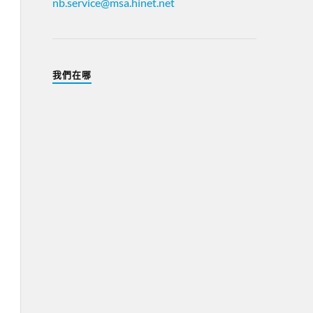
nb.service@msa.hinet.net
我們在哪