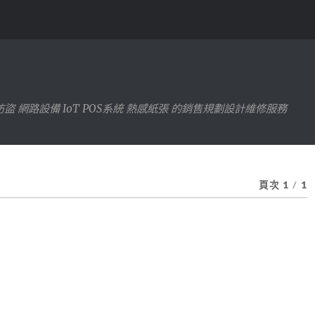
防盜 網路設備 IoT POS系統 熱感紙張 的銷售規劃設計維修服務
頁次 1
/
1