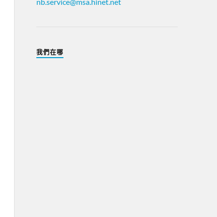
nb.service@msa.hinet.net
我們在哪