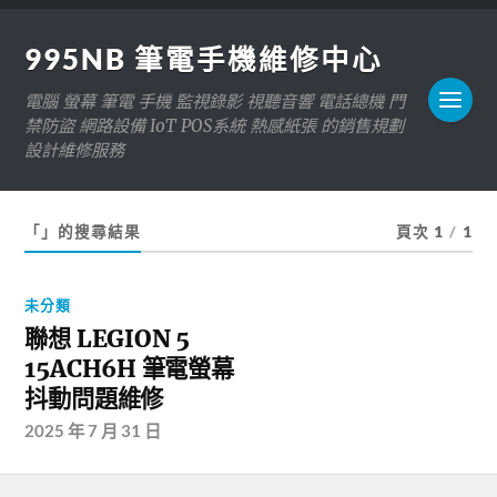
995NB 筆電手機維修中心
電腦 螢幕 筆電 手機 監視錄影 視聽音響 電話總機 門
禁防盜 網路設備 IoT POS系統 熱感紙張 的銷售規劃
設計維修服務
「」的搜尋結果
頁次 1
/
1
未分類
聯想 LEGION 5
15ACH6H 筆電螢幕
抖動問題維修
2025 年 7 月 31 日