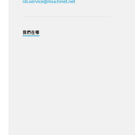
nb.service@msa.hinet.net
我們在哪