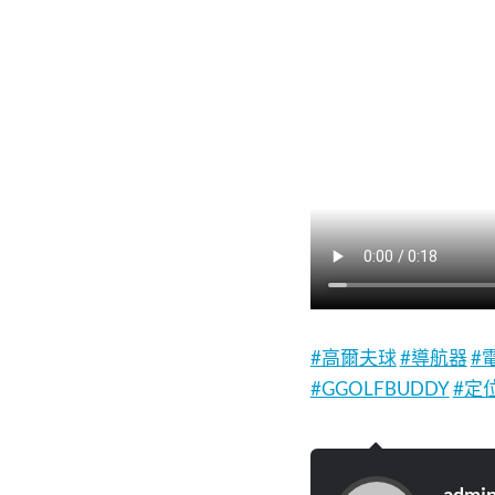
#高爾夫球
#導航器
#
#GGOLFBUDDY
#定
admi