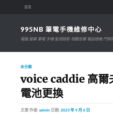
首頁
995NB 筆電手機維修中心
電腦 螢幕 筆電 手機 監視錄影 視聽音響 電話總機 門禁
未分類
voice caddie 
電池更換
文章
作者:
admin
日期:
2023 年 9 月 6 日