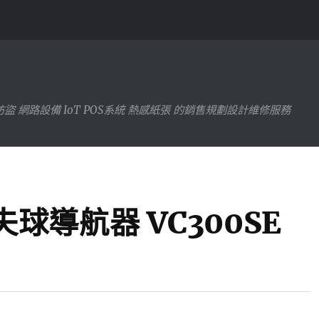
防盜 網路設備 IoT POS系統 熱感紙張 的銷售規劃設計維修服務
高爾夫球導航器 VC300SE