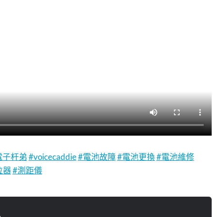
電子杆弟
#voicecaddie
#電池故障
#電池更換
#電池維修
位器
#測距儀
n