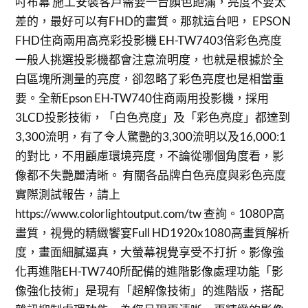
吋布幕 施工安裝客戶需要一台顏色飽滿，亮度不要太
差的，最好可以有FHD的畫質。那就這台吧， EPSON
FHD住商兩用高亮彩投影機 EH-TW7403倍彩色亮度
一般人挑選投影機都會注意流明度，也就是根據於全
白區塊所測量的亮度，卻忽略了彩色亮度也是相當重
要。全新Epson EH-TW740住商兩用投影機，採用
3LCD投影技術，「白色亮度」及「彩色亮度」都達到
3,300流明，有了令人驚艷的3,300流明以及16,000:1
的對比，不用顧慮環境亮度，不論從哪個角度看，影
像都不失艷麗清晰。 有關各品牌白色亮度與彩色亮度
實際測試報告，請上
https://www.colorlightoutput.com/tw 查詢。1080P高
畫質，視覺的精緻饗宴Full HD1920x1080高畫質解析
度，畫面細膩逼真，大螢幕視覺享受不打折。影像強
化再進階EH-TW740所配備的進階影像處理功能「影
像強化技術」是現有「超解像技術」的進階版，搭配