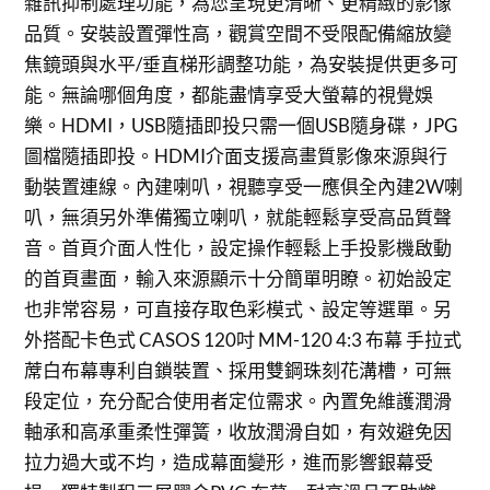
雜訊抑制處理功能，為您呈現更清晰、更精緻的影像
品質。安裝設置彈性高，觀賞空間不受限配備縮放變
焦鏡頭與水平/垂直梯形調整功能，為安裝提供更多可
能。無論哪個角度，都能盡情享受大螢幕的視覺娛
樂。HDMI，USB隨插即投只需一個USB隨身碟，JPG
圖檔隨插即投。HDMI介面支援高畫質影像來源與行
動裝置連線。內建喇叭，視聽享受一應俱全內建2W喇
叭，無須另外準備獨立喇叭，就能輕鬆享受高品質聲
音。首頁介面人性化，設定操作輕鬆上手投影機啟動
的首頁畫面，輸入來源顯示十分簡單明瞭。初始設定
也非常容易，可直接存取色彩模式、設定等選單。另
外搭配卡色式 CASOS 120吋 MM-120 4:3 布幕 手拉式
蓆白布幕專利自鎖裝置、採用雙鋼珠刻花溝槽，可無
段定位，充分配合使用者定位需求。內置免維護潤滑
軸承和高承重柔性彈簧，收放潤滑自如，有效避免因
拉力過大或不均，造成幕面變形，進而影響銀幕受